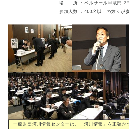
場 所 ：
ベルサール半蔵門 2
参加人数 ：
400名以上の方々が
一般財団河川情報センターは、「河川情報」を正確か