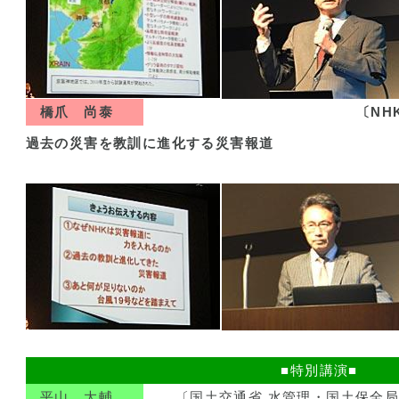
橋爪 尚泰
〔NH
過去の災害を教訓に進化する災害報道
■特別講演■
平山 大輔
〔国土交通省 水管理・国土保全局