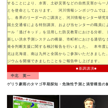
することにより、水害、土砂災害などの自然災害から一
とを使命としております。
河川情報シンポジウムでは、
し、各界のリーダーのご講演と、河川情報センター研究助
国土交通省による特別講演、および当センターの職員に
ール「逃げキッド」を活用した防災教育における分析、
新しい洪水予測システムの構築、市町村における適切な
発令判断支援に関する検討報告を行いました。
本年度は
北は北海道、南は九州と全国からご参加いただきました
ジウムを開催できましたことをご報告申し上げます。
■基調講演■
中北 英一
ゲリラ豪雨のタマゴ早期探知・危険性予測と渦管構造の