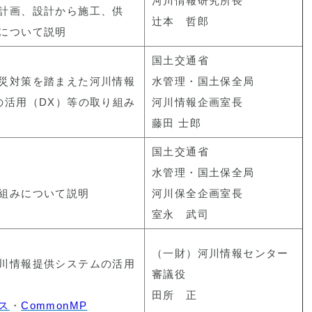
河川情報研究所長
計画、設計から施工、供
辻本 哲郎
について説明
国⼟交通省
災対策を踏まえた河川情報
水管理・国土保全局
の活用（DX）等の取り組み
河川情報企画室長
藤田 士郎
国⼟交通省
水管理・国土保全局
組みについて説明
河川保全企画室長
室永 武司
（一財）河川情報センター
川情報提供システムの活用
審議役
田所 正
ス
・
CommonMP