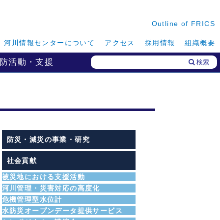
Outline of FRICS
河川情報センターについて
アクセス
採用情報
組織概要
防活動・支援
検索
防災・減災の事業・研究
社会貢献
被災地における支援活動
河川管理・災害対応の高度化
危機管理型水位計
水防災オープンデータ提供サービス