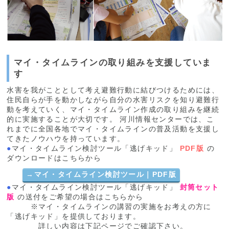
マイ・タイムラインの取り組みを支援していま
す
水害を我がこととして考え避難行動に結びつけるためには、
住民自らが手を動かしながら自分の水害リスクを知り避難行
動を考えていく、マイ・タイムライン作成の取り組みを継続
的に実施することが大切です。 河川情報センターでは、こ
れまでに全国各地でマイ・タイムラインの普及活動を支援し
てきたノウハウを持っています。
●
マイ・タイムライン検討ツール「逃げキッド」
PDF版
の
ダウンロードはこちらから
→
マイ・タイムライン検討ツール｜PDF版
●
マイ・タイムライン検討ツール「逃げキッド」
封筒セット
版
の送付をご希望の場合はこちらから
※マイ・タイムラインの講習の実施をお考えの方に
「逃げキッド」を提供しております。
詳しい内容は下記ページでご確認下さい。