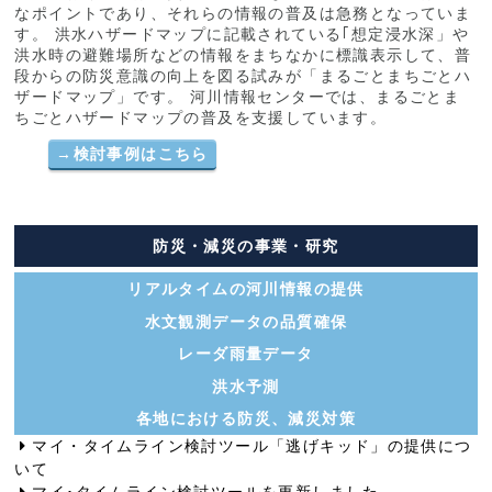
なポイントであり、それらの情報の普及は急務となっていま
す。 洪水ハザードマップに記載されている｢想定浸水深」や
洪水時の避難場所などの情報をまちなかに標識表示して、普
段からの防災意識の向上を図る試みが「まるごとまちごとハ
ザードマップ」です。 河川情報センターでは、まるごとま
ちごとハザードマップの普及を支援しています。
→
検討事例はこちら
防災・減災の事業・研究
リアルタイムの河川情報の提供
水文観測データの品質確保
レーダ雨量データ
洪水予測
各地における防災、減災対策
マイ・タイムライン検討ツール「逃げキッド」の提供につ
いて
マイ･タイムライン検討ツールを更新しました