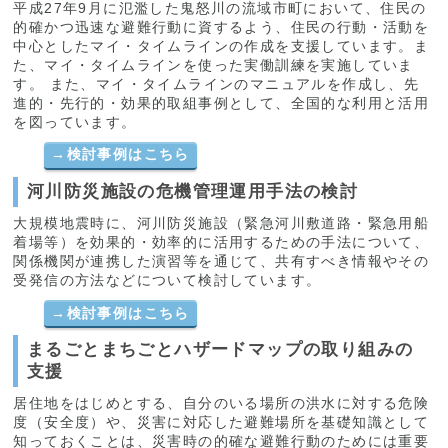
平成27年9月に氾濫した鬼怒川の流域市町において、住民の
的確かつ迅速な避難行動に資するよう、住民の行動・活動を
中心としたマイ・タイムラインの作成を支援しています。ま
た、マイ・タイムラインを使った実働訓練を実施していま
す。 また、マイ・タイムラインのマニュアルを作成し、先
進的・先行的・効果的取組事例として、全国的な利用と活用
を図っています。
→
検討事例はこちら
河川防災施設の危機管理運用手法の検討
大規模地震時に、河川防災施設（緊急河川敷道路・緊急用船
着場等）を効果的・効率的に活用するための手法について、
関係機関が連携した演習等を通じて、共有すべき情報やその
受発信の方法などについて検討しています。
→
検討事例はこちら
まるごとまちごとハザードマップの取り組みの
支援
居住地をはじめとする、自分のいる場所の洪水に対する危険
度（安全度）や、災害に対応した避難場所を基礎知識として
知っておくことは、災害時の的確な避難行動のためには重要