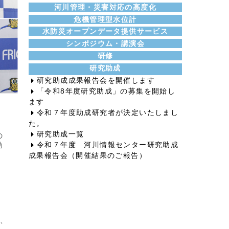
河川管理・災害対応の高度化
危機管理型水位計
水防災オープンデータ提供サービス
シンポジウム・講演会
研修
研究助成
研究助成成果報告会を開催します
「令和8年度研究助成」の募集を開始し
ます
令和７年度助成研究者が決定いたしまし
た。
研究助成一覧
の
令和７年度 河川情報センター研究助成
助
成果報告会（開催結果のご報告）
、